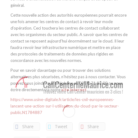
général.
Cette nouvelle action des autorités européennes pourrait encore
une fois amener les centres de contact à revoir leur mode
d’opération. Ceci touchera les centres de contact collaborant
avec les organismes du secteur public. A savoir que les centres de
contact se reposent aujourd’hui énormément sur le cloud. Il leur
faudra revoir leur infrastructure numérique et mettre en place
des protocoles de traitements de données plus rigides en
concordance avec les nouvelles normes.
Pour en savoir davantage ou pour trouver des solutions
alternatives plus sécurisées, n’hésitez pas à nous contacter. Vous
pouvez nous joindre par téléphone au 09 70 71 83 00 ou nous
écrire directement via notre
site internet
.
https://www.usine-digitale.fr/article/les-cnil-europeennes-
lancent-une-action-sur-l-utilisation-du-cloud-par-le-secteur-
public.N1784887
Share
Tweet
Share