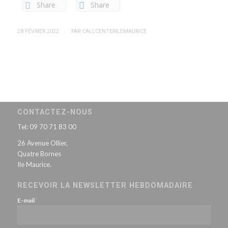
Share
Share
/
28 FÉVRIER 2022
PAR
CALLCENTERILEMAURICE
CONTACTEZ-NOUS
Tel: 09 70 71 83 00
26 Avenue Ollier,
Quatre Bornes
Ile Maurice.
RECEVOIR LA NEWSLETTER HEBDOMADAIRE
*
E-mail