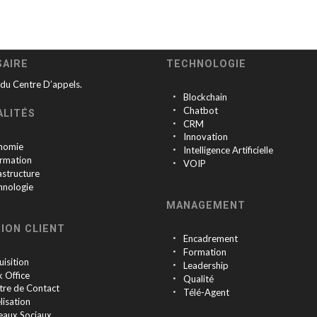
SAIRE
TECHNOLOGIE
 du Centre D’appels.
Blockchain
Chatbot
ALITÉS
CRM
Innovation
nomie
Intelligence Artificielle
ormation
VOIP
astructure
hnologie
MANAGEMENT
ION CLIENT
Encadrement
Formation
isition
Leadership
k Office
Qualité
tre de Contact
Télé-Agent
lisation
eaux Sociaux