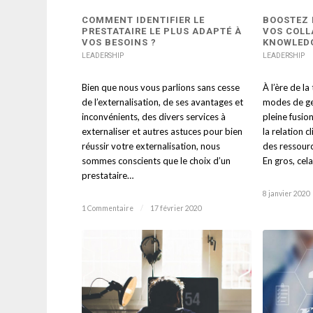
COMMENT IDENTIFIER LE
BOOSTEZ 
PRESTATAIRE LE PLUS ADAPTÉ À
VOS COLL
VOS BESOINS ?
KNOWLED
LEADERSHIP
LEADERSHIP
Bien que nous vous parlions sans cesse
À l’ère de la
de l’externalisation, de ses avantages et
modes de ge
inconvénients, des divers services à
pleine fusio
externaliser et autres astuces pour bien
la relation c
réussir votre externalisation, nous
des ressourc
sommes conscients que le choix d’un
En gros, cela
prestataire…
8 janvier 2020
1 Commentaire
/
17 février 2020