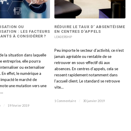
ISATION OU
RÉDUIRE LE TAUX D’ ABSENTÉISME
ISATION : LES FACTEURS
EN CENTRES D’APPELS
ANTS À CONSIDÉRER ?
LEADERSHIP
Peu importe le secteur d’activité, ce n’est
 la situation dans laquelle
jamais agréable ou rentable de se
e entreprise, elle pourra
retrouver en sous-effectif dû aux
internaliser ou externaliser
absences. En centres d’appels, cela se
. En effet, le numérique a
ressent rapidement notamment dans
impacté le marché de
l’accueil client. Le standard se retrouve
 note une mutation vers une
vite…
n…
1 Commentaire
/
30 janvier 2019
e
/
19 février 2019