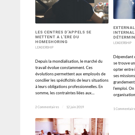
EXTERNAL
LES CENTRES D’APPELS SE
INTERNAL
METTENT A L’ERE DU
DÉTERMIN
HOMESHORING
LEADERSHIP
LEADERSHIP
Dépendant de
Depuis la mondialisation, le marché du
se trouve un
travail évolue constamment. Ces
opter entre 
évolutions permettent aux employés de
ses missions
concilier les spécificités de leurs situations
grandement 
à leurs obligations professionnelles. En
l’emploi. On
somme, les contraintes liées aux…
organisatio
2 Commentaires
/
12 juin 2019
1 Commentair