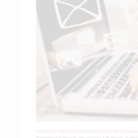
Les courriers électroniques sont désormais des indispen
économique d’envoyer des courriers. Cependant, malgré sa f