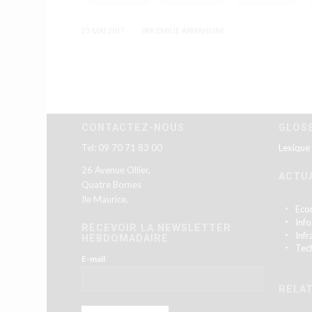
/
23 MAI 2017
PAR
EMILIE ARMANDINE
CONTACTEZ-NOUS
GLOS
Tel: 09 70 71 83 00
Lexique
26 Avenue Ollier,
ACTU
Quatre Bornes
Ile Maurice.
Eco
Inf
RECEVOIR LA NEWSLETTER
Infr
HEBDOMADAIRE
Tec
*
E-mail
RELAT