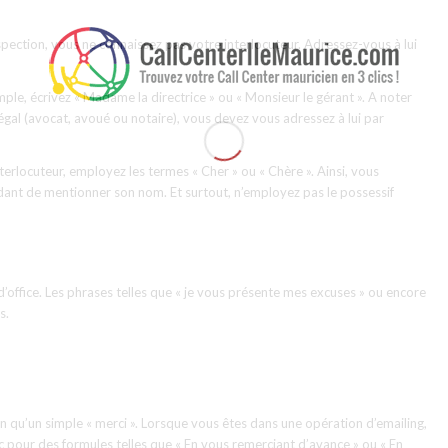
ection, vous ne connaissez pas votre interlocuteur. Adressez-vous à lui
emple, écrivez « Madame la directrice » ou « Monsieur le gérant ». A noter
 légal (avocat, avoué ou notaire), vous devez vous adressez à lui par
erlocuteur, employez les termes « Cher » ou « Chère ». Ainsi, vous
dant de mentionner son nom. Et surtout, n’employez pas le possessif
 d’office. Les phrases telles que « je vous présente mes excuses » ou encore
s.
n qu’un simple « merci ». Lorsque vous êtes dans une opération d’emailing,
 pour des formules telles que « En vous remerciant d’avance » ou « En