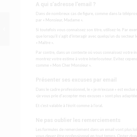
A qui s’adresse l’email ?
Dans de nombreux cas de figure, comme dans la téléprosp
par « Monsieur, Madame ».
Africa Attractiveness
Index D’E&Y : Maurice à
Si toutefois vous connaissez son titre, utilisez-le. Par ex
la 8ème place
que lorsqu’il s’agit d’interagir avec quelqu’un du secteur
« Maître ».
Par contre, dans un contexte où vous connaissez votre int
montrez votre estime à votre interlocuteur. Evitez cepen
comme « Mon Cher Monsieur ».
Présenter ses excuses par email
Dans le cadre professionnel, le « je m’excuse » est exclue
«je vous prie d’accepter mes excuses » sont plus adaptée
Et c’est valable à l’écrit comme à l’oral.
Ne pas oublier les remerciements
Les formules de remerciement dans un email vont plus loi
vous devez être professionnel en tout temps. Optez donc