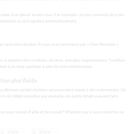
locuteur à un devoir envers vous. Par exemple « je vous remercie de votre
a attention ou qu’il agréera automatiquement.
vec votre introduction. Si vous avez commencé par « Cher Monsieur »,
les-ci peuvent être cordiales, sincères, amicales, respectueuses. Toutefois
tuez à un rang supérieur à celui de votre interlocuteur.
ion plus fluide.
vous éliminez certains facteurs qui pourraient mener à des malentendus. De
uide
. En téléprospection par exemple, ces petits détails peuvent faire
us avez besoin d’aide et de conseil ? N’hésitez pas à nous contacter via
Share
Share