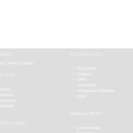
SAIRE
TECHNOLOGIE
 du Centre D’appels.
Blockchain
Chatbot
ALITÉS
CRM
Innovation
nomie
Intelligence Artificielle
ormation
VOIP
astructure
hnologie
MANAGEMENT
ION CLIENT
Encadrement