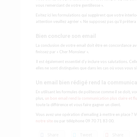
vous remerciant de votre gentillesse ».
Evitez ici les formulations qui suggèrent que votre inter
attention veuillez agréer ». Ne supposez pas qu’il prêter
Bien conclure son email
La conclusion de votre email doit être en concordance a
finissez par « Cher Monsieur ».
Il est également essentiel d’y inclure vos salutations. Cel
elles ne sont distinguées que dans les cas où vous vous si
Un email bien rédigé rend la communicat
En utilisant les formules de politesse comme il se doit, 
plus,
un bon email rend la communication plus claire et fl
toute la différence et vous faire gagner un client.
Vous avez une opération d’emailing à mettre en place ? Vo
notre site
ou par téléphone 09 70 71 83 00.
Share
Tweet
Share