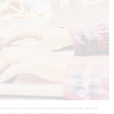
sables de la communication
. Un email est un moyen facile, rapide et
acilité et sa rapidité, l’emailing inclue des formules de politesse qui