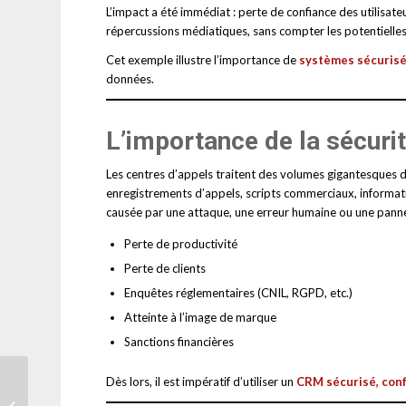
L’impact a été immédiat : perte de confiance des utilisate
répercussions médiatiques, sans compter les potentiel
Cet exemple illustre l’importance de
systèmes sécurisé
données.
L’importance de la sécuri
Les centres d’appels traitent des volumes gigantesques 
enregistrements d’appels, scripts commerciaux, informati
causée par une attaque, une erreur humaine ou une panne
Perte de productivité
Perte de clients
Enquêtes réglementaires (CNIL, RGPD, etc.)
Atteinte à l’image de marque
Sanctions financières
Centres d’appels 4.0 :
Dès lors, il est impératif d’utiliser un
CRM sécurisé, conf
innovations