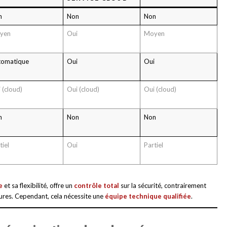
n
Non
Non
yen
Oui
Moyen
tomatique
Oui
Oui
 (cloud)
Oui (cloud)
Oui (cloud)
n
Non
Non
tiel
Oui
Partiel
e
et sa flexibilité, offre un
contrôle total
sur la sécurité, contrairement
tures. Cependant, cela nécessite une
équipe technique qualifiée
.