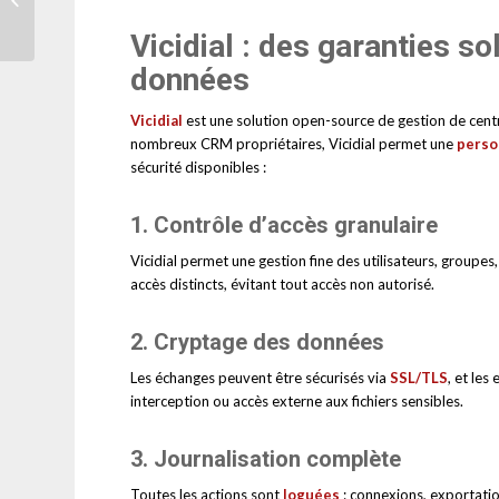
technologiques, enjeux
actuels et
Vicidial : des garanties so
perspectives...
données
Vicidial
est une solution open-source de gestion de cen
nombreux CRM propriétaires, Vicidial permet une
perso
sécurité disponibles :
1.
Contrôle d’accès granulaire
Vicidial permet une gestion fine des utilisateurs, groupes
accès distincts, évitant tout accès non autorisé.
2.
Cryptage des données
Les échanges peuvent être sécurisés via
SSL/TLS
, et le
interception ou accès externe aux fichiers sensibles.
3.
Journalisation complète
Toutes les actions sont
loguées
: connexions, exportati