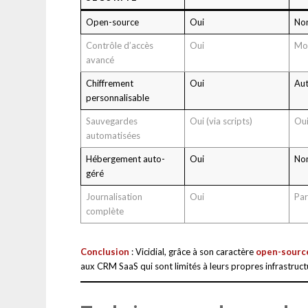
Open-source
Oui
No
Contrôle d’accès
Oui
Mo
avancé
Chiffrement
Oui
Au
personnalisable
Sauvegardes
Oui (via scripts)
Oui
automatisées
Hébergement auto-
Oui
No
géré
Journalisation
Oui
Par
complète
Conclusion
: Vicidial, grâce à son caractère
open-sourc
aux CRM SaaS qui sont limités à leurs propres infrastruc