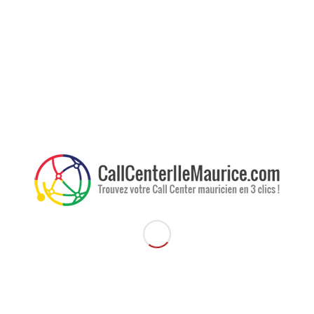
liser sa société ?
 :
 en performance, d’augmenter la qualité et de standardiser le processus.
ée et améliorer la chaîne de qualité.
 accélère le changement.
d’une société. Confier la relation commerciale à un partenaire bien choisi
e se concentrer sur l’essentiel, à savoir une meilleure performance.
 :
ment de la délocalisation. Le salaire moyen d’un Français coûte plus cher
tion. En procédant à un exercice de délocalisation, l’entreprise profite d’un
offshoring contribue grandement à réduire les coûts de production grâce à la
er d’un revenu annuel plus conséquent.