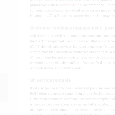
primordiale dans le
service client
d’une entreprise. Cepen
consommateurs face à un produit ou un service ne peut êt
inestimable. C’est là que le customer feedback manageme
Customer feedback
management : passer
Afin d’offrir des services de qualité optimale aux conso
feedback management. Ceci consiste en effet à piloter le se
d’offrir de meilleurs services. Dans cette optique, l’entr
entière mais bien au cœur de toutes les directions de la rela
d’investir tous les moyens existants au service des con
entreprises, non plus de manière théorique. En d’autres te
afin d’atteindre les objectifs clients.
Un service rentable
Choisir son Logiciel de
Téléprospection : Bien
Il est clair qu’une entreprise n’investirait pas dans une t
Définir les Objectifs
ROI (retour sur investissement). En effet, si le client est
com...
l’univers du commerce devienne une caverne remplie d’off
un cercle vicieux où le bonheur des uns fait la satisfact
management a été conçu, non seulement dans le but de sat