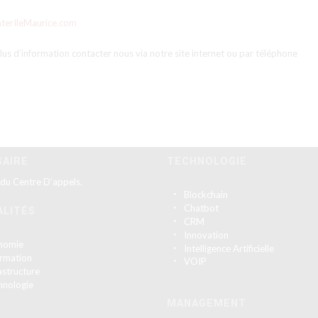
enterIleMaurice.com
 plus d’information contacter nous via notre site internet ou par téléphone
SAIRE
TECHNOLOGIE
 du Centre D’appels.
Blockchain
Chatbot
ALITÉS
CRM
Innovation
nomie
Intelligence Artificielle
ormation
VOIP
astructure
hnologie
MANAGEMENT