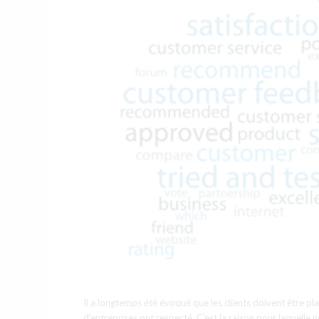
Il a longtemps été évoqué que les clients doivent être pl
d’entreprises ont respecté. C’est la raison pour laquell