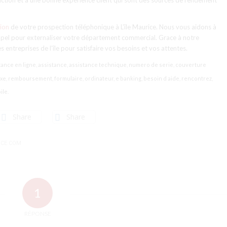
isfaction et à une bonne expérience client qui sont des sources de rendement
tion
de votre prospection téléphonique à L’île Maurice. Nous vous aidons à
’appel pour externaliser votre département commercial. Grace à notre
entreprises de l’île pour satisfaire vos besoins et vos attentes.
stance en ligne, assistance, assistance technique, numero de serie, couverture
 fixe, remboursement, formulaire, ordinateur, e banking, besoin d aide, rencontrez,
ile.
Share
Share
ICE.COM
1
RÉPONSE