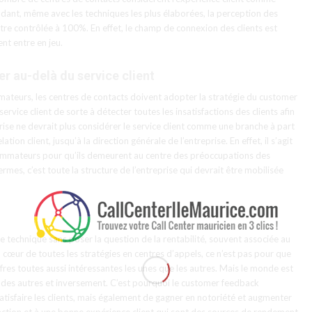
dant, même avec les techniques les plus élaborées, la perception des
re contrôlée à 100%. En effet, le champ de connexion des clients est
nt entre en jeu.
 au-delà du service client
mmateurs, les centres de contacts doivent adopter la stratégie du customer
rvice client de sorte à détecter toutes les insatisfactions des clients afin
eprise ne devrait plus considérer le service client comme une branche à part
tion client, jusqu’à la direction générale de l’entreprise. En effet, il s’agit
sommateurs pour qu’ils demeurent au centre des préoccupations des
rmes, c’est toute la structure de l’entreprise qui devrait être mobilisée
elle technique sans poser la question de la rentabilité, souvent associée au
 au cœur de toutes les stratégies en centres d’appels, ce n’est pas pour que
res toutes aussi intéressantes les unes que les autres. Mais le monde est
ion des autres et inversement. C’est pourquoi le customer feedback
isfaire les clients, mais également de gagner en notoriété et augmenter