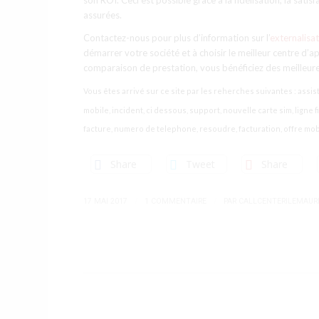
son ROI. Ceci est possible grâce à la fidélisation, la sat
assurées.
Contactez-nous pour plus d’information sur l’
externalisa
démarrer votre société et à choisir le meilleur centre d
comparaison de prestation, vous bénéficiez des meilleures 
Vous êtes arrivé sur ce site par les reherches suivantes : assi
mobile, incident, ci dessous, support, nouvelle carte sim, ligne
facture, numero de telephone, resoudre, facturation, offre mob
Share
Tweet
Share
/
/
17 MAI 2017
1 COMMENTAIRE
PAR
CALLCENTERILEMAUR