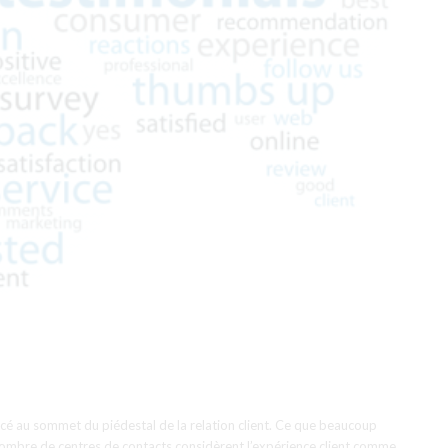
acé au sommet du piédestal de la relation client. Ce que beaucoup
e nombre de centres de contacts considèrent l’expérience client comme