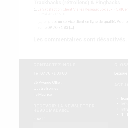
Trackbacks (rétroliens) & Pingbacks
La Satisfaction Client Via les Réseaux Sociaux - CallC
30 mai 2017 à 15:00
[…] en place un service client en ligne de qualité. Pour
sur le 09 70 71 83 […]
Les commentaires sont désactivés.
CONTACTEZ-NOUS
GLOS
Tel: 09 70 71 83 00
Lexique
26 Avenue Ollier,
ACTU
Quatre Bornes
Ile Maurice.
Eco
Inf
RECEVOIR LA NEWSLETTER
Infr
HEBDOMADAIRE
Tec
*
E-mail