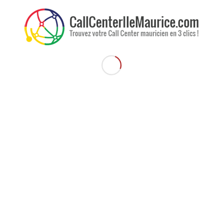
l l’île Maurice brille de mille feux.
des classements des destinations jugées adaptées aux familles et celles
s moyennes de 3,85 et 3,99 sur 5 respectivement. Devant des pays comme
Maurice décroche la huitième place du classement des destinations
’île du dodo vient en cinquième position du classement des destinations
 avec une moyenne de 3,90 loin devant l’Espagne et le Maroc. Elle est
 la quatrième position du classement des destinations considérées comme
ière la Thaïlande, dans le classement des destinations les plus favorables
yenne de 4,02. Et pour finir l’île surpasse les Etats-Unis en prenant la
nt des destinations jugées adaptées aux voyageurs recherchant le luxe.
de bien-être, de tranquillité, de nature ou de luxe que ce soit en famille
us les atouts nécessaires pour vous satisfaire.
ce-brille-au-sondage-annuel-de-Tour-Hebdo-432.html
Share
Share