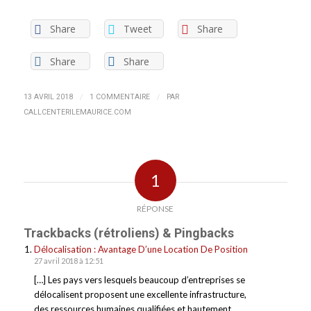
Share
Tweet
Share
Share
Share
/
/
13 AVRIL 2018
1 COMMENTAIRE
PAR
CALLCENTERILEMAURICE.COM
1
RÉPONSE
Trackbacks (rétroliens) & Pingbacks
Délocalisation : Avantage D’une Location De Position
27 avril 2018 à 12:51
[…] Les pays vers lesquels beaucoup d’entreprises se
délocalisent proposent une excellente infrastructure,
des ressources humaines qualifiées et hautement