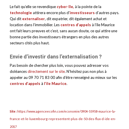
Le fait qu’elle se revendique
cyber-île
,
à la pointe de la
technologie
attirera encore plus d’
investisseurs
d’autres pays.
Qui dit
externaliser
, dit expatrier, dit également achat et
location dans l’immobilier. Les
centres d’appels
à l’ile Maurice
ont fait leurs preuves et c’est, sans aucun doute, ce qui attire une
bonne partie des investisseurs étrangers en plus des autres
secteurs cités plus haut.
Envie d’investir dans l’externalisation ?
Pas besoin de chercher plus loin, vous pouvez adresser vos
doléances
directement sur le site
. N’hésitez pas non plus à
appeler au 09 70 71 83 00 afin d’être renseigné au mieux sur les
centres d’appels
à
l’ile Maurice
.
Site :
https://www.agenceecofin.com/economie/0904-55958-maurice-la-
france-et-le-luxembourg-representent-plus-de-50-des-flux-d-ide-en-
2017