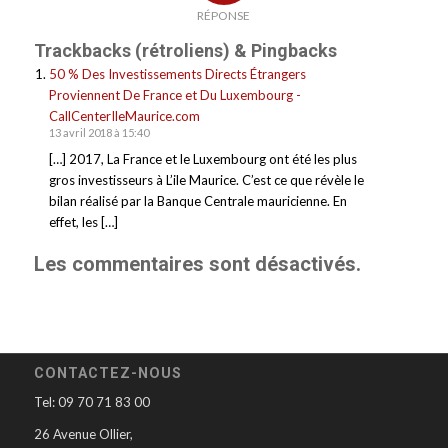
RÉPONSE
Trackbacks (rétroliens) & Pingbacks
50 % Des Investissements Directs Étrangers
Proviennent De France et Du Luxembourg -
CallCenterIleMaurice.com
13 avril 2018 à 15:40
[…] 2017, La France et le Luxembourg ont été les plus
gros investisseurs à L’ile Maurice. C’est ce que révèle le
bilan réalisé par la Banque Centrale mauricienne. En
effet, les […]
Les commentaires sont désactivés.
CONTACTEZ-NOUS
Tel: 09 70 71 83 00
26 Avenue Ollier,