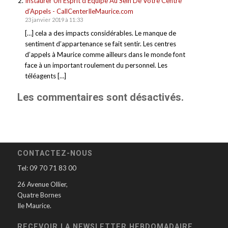
Instaurer Un Esprit d’Equipe Au Sein De Votre Centre
d’Appels - CallCenterIleMaurice.com
23 janvier 2019 à 11:33
[…] cela a des impacts considérables. Le manque de
sentiment d’appartenance se fait sentir. Les centres
d’appels à Maurice comme ailleurs dans le monde font
face à un important roulement du personnel. Les
téléagents […]
Les commentaires sont désactivés.
CONTACTEZ-NOUS
Tel: 09 70 71 83 00
26 Avenue Ollier,
Quatre Bornes
Ile Maurice.
RECEVOIR LA NEWSLETTER HEBDOMADAIRE