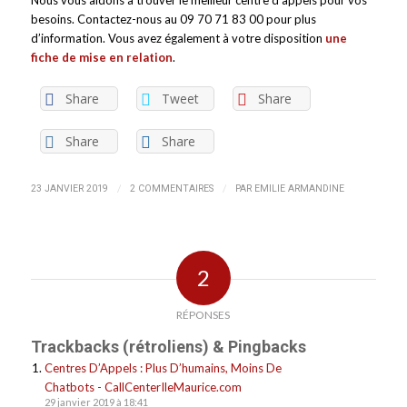
Nous vous aidons à trouver le meilleur centre d’appels pour vos
besoins. Contactez-nous au 09 70 71 83 00 pour plus
d’information. Vous avez également à votre disposition
une
fiche de mise en relation
.
Share
Tweet
Share
Share
Share
/
/
23 JANVIER 2019
2 COMMENTAIRES
PAR
EMILIE ARMANDINE
2
RÉPONSES
Trackbacks (rétroliens) & Pingbacks
Centres D’Appels : Plus D’humains, Moins De
Chatbots - CallCenterIleMaurice.com
29 janvier 2019 à 18:41