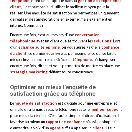
téléphone
. Étant une étape clé dans la
gestion de l’expérience
client
, il est primordial d’utiliser le meilleur moyen pour la
réaliser. Une enquête de satisfaction ne permet pas uniquement
de réaliser des améliorations en externe, mais également en
interne. Comment ?
Encore une fois, c’est au travers d’une
conversation
téléphonique
avec un client que se trouvent les
solutions
. Lors
d’un
échange au téléphone
, où vous aurez gagné la
confiance
du client
, ce dernier vous livrera, par exemple, ce qui se fait le
mieux chez la concurrence. Grâce au
téléphone
, l’échange sera,
encore une fois, direct et vous permettra de mettre en place une
stratégie marketing
défiant toute concurrence.
Optimiser au mieux l’enquête de
satisfaction grâce au téléphone
L’
enquête de satisfaction
est cruciale pour une entreprise, et
on ne le dira jamais assez, le téléphone reste le
meilleur support
pour mieux la réaliser. C’est facile, simple et direct d’utilisation. Il
favorise au mieux un
rapport de confiance
réussi. Le simple fait
d’entendre la voix d’un
agent
suffit à apaiser un
client
. Il faut