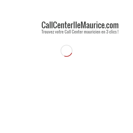
as partie de votre entreprise. En dépit de nos efforts pour les former à
ils ne pourront jamais totalement répondre à vos clients comme vous le
mations de manière différente. De ce fait, nous avons compris que les
 plus forte cohérence dans leurs propos. En cas de problème avec un client,
our trouver les bonnes réponses. Ainsi, cela réduit les risques de problèmes
emarqué que laisser les téléagents interagir entre eux leur était bénéfique.
ers la personne à côté. Cela leur donne plus d’assurance, et réduit le
perviseur
peut pour certaines personnes devenir une cause d’anxiété. La
nsi l’entre-aide entre les conseillers.
s sont importants pour le service à la clientèle
 de temps. Beaucoup de clients se plaignent d’avoir passé un temps
ui puisse leurs répondre. D’autres encore ont attendu indéterminément
nts vous appellent car c’est plus facile et rapide que de passer par un
ide et direct. Certes, en
réception d’appels
, la durée de l’échange
lui d’être
proactif
et fluide dans ses réponses.